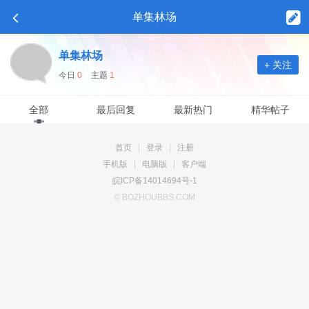
单集林场
单集林场
+ 关注
今日
0
主题
1
全部
最后回复
最新热门
精华帖子
首页
|
登录
|
注册
手机版
|
电脑版
|
客户端
皖ICP备14014694号-1
© BOZHOUBBS.COM