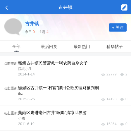
古井镇
古井镇
+ 关注
今日
0
主题
4
全部
最后回复
最新热门
精华帖子
亳州古井镇民警营救一喝农药自杀女子
点击重新加载
皖北小生
2014-1-14
22779
2
谯城区古井镇一“村官”挪用公款买理财被判刑
点击重新加载
ibz
2015-3-26
14193
0
黄山区走进亳州古井“吆喝”清凉世界游
点击重新加载
小杰
2011-6-19
15364
0