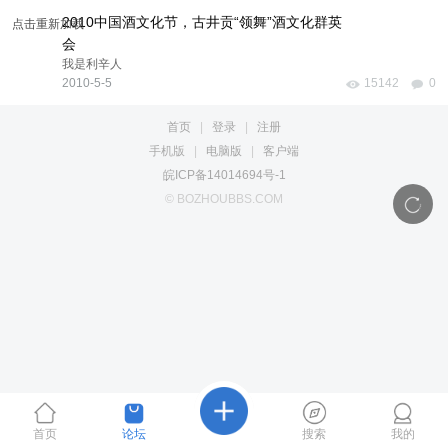
2010中国酒文化节，古井贡“领舞”酒文化群英
点击重新加载
会
我是利辛人
2010-5-5
15142
0
首页
|
登录
|
注册
手机版
|
电脑版
|
客户端
皖ICP备14014694号-1
© BOZHOUBBS.COM
首页
论坛
搜索
我的