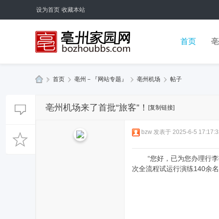
设为首页
收藏本站
首页
亳
»
首页
›
亳州－『网站专题』
›
亳州机场
›
帖子
亳
亳州机场来了首批“旅客”！
州
[复制链接]
论
bzw
发表于 2025-6-5 17:17:3
坛
“您好，已为您办理行李托
次全流程试运行演练140余