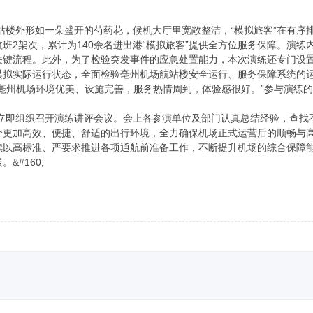
外形如一朵盛开的芍药花，候机大厅里宽敞整洁，“模拟旅客”在有序排
班2架次，累计为140余名进出港“模拟旅客”提供全方位服务保障。演
关键流程。此外，为了检验突发事件的应急处置能力，本次演练还专门设
模拟实际运行状态，全面检验亳州机场航站楼安全运行、服务保障系统的
亳州机场环境优美、设施完善，服务热情周到，体验感很好。”参与演练的
组织召开演练讲评会议。会上各参演单位及部门认真总结经验，查找不
个更加高效、便捷、舒适的出行环境，全力确保机场正式运营后的顺畅与
续以高标准、严要求推进各项通航前准备工作，不断提升机场的综合保障
&#160;